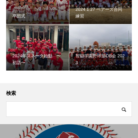
2024.1.27 ベアーズ合同
卒団式
練習
2024年スネーク始動 〜
智辯学園野球部OB会 202
初詣〜
3
検索