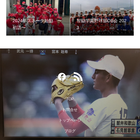
智辯学園野球部OB会 2023
2024年スネーク始動 〜
智辯学園野球部OB会 202
初詣〜
3
TOP
第３回阿倍野スネークOB野球大会
お問合せ
トップページ
ブログ