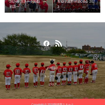
2024年スネーク始動 〜
智辯学園野球部OB会 202
初詣〜
3
TOP
お問合せ
第３回阿倍野スネークOB野球大会
トップページ
ブログ
Copyright © 2020阿倍野スネーク