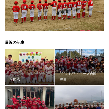
2024年スネーク始動 〜初詣〜
最近の記事
2024.1.27 ベアーズ合同
卒団式
練習
智辯学園野球部OB会 2023