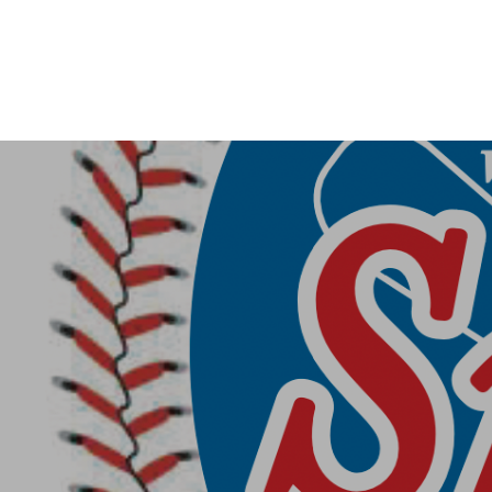
第３回阿倍野スネ
BBQ～河南町