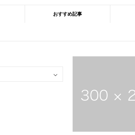
おすすめ記事
ーズ合同練習
始動 〜初詣〜