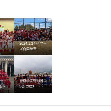
2024.1.27 ベアー
ズ合同練習
 2023
ネーク
智辯学園野球部O
詣〜
B会 2023