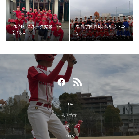
2024年スネーク始動 〜
智辯学園野球部OB会 202
智辯学園野球部OB会 2023
初詣〜
3
TOP
お問合せ
トップページ
第３回阿倍野スネークOB野球大会
ブログ