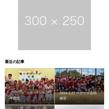
2024年スネーク始動 〜初詣〜
最近の記事
2024.1.27 ベアーズ合同
卒団式
練習