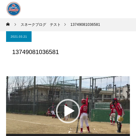
スネークブログ テスト
13749081036581
2021.03.21
13749081036581
動
画
プ
レ
ー
ヤ
ー