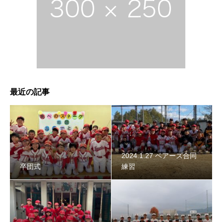
2024年スネーク始動 〜初詣〜
最近の記事
2024.1.27 ベアーズ合同
卒団式
練習