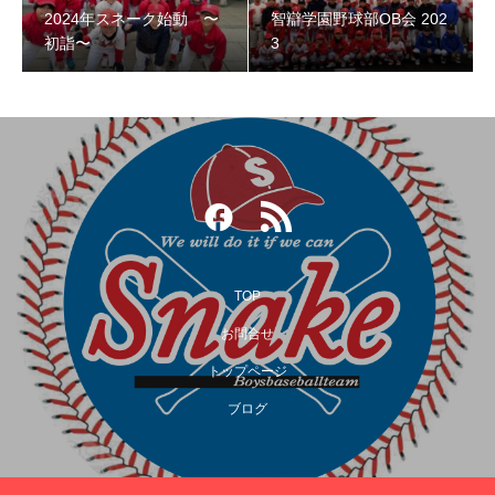
2024年スネーク始動 〜
智辯学園野球部OB会 202
智辯学園野球部OB会 2023
初詣〜
3
TOP
お問合せ
トップページ
第３回阿倍野スネークOB野球大会
ブログ