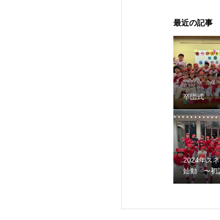
最近の記事
卒団式
智辯学園野球部OB会
2024年ス
始動 〜初