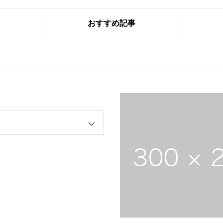
おすすめ記事
ーズ合同練習
始動 〜初詣〜