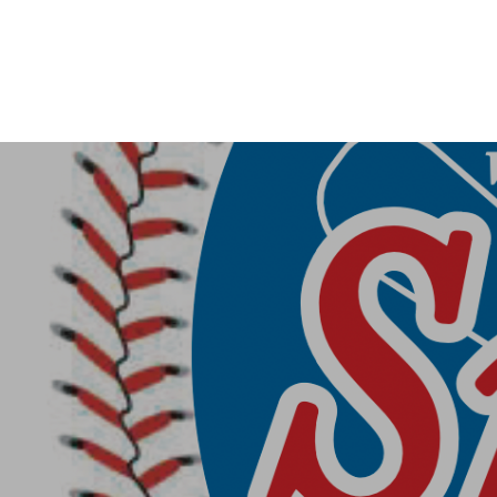
第３回阿倍野スネ
BBQ～河南町