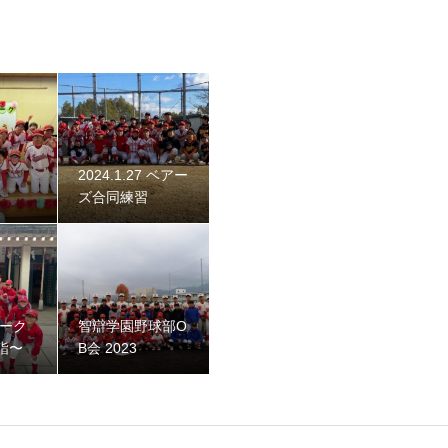
2024.1.27 ベアー
ズ合同練習
 2023
ネーク
智辯学園野球部O
詣〜
B会 2023