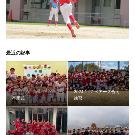
2024年スネーク始動 〜初詣〜
最近の記事
2024.1.27 ベアーズ合同
卒団式
練習
智辯学園野球部OB会 2023