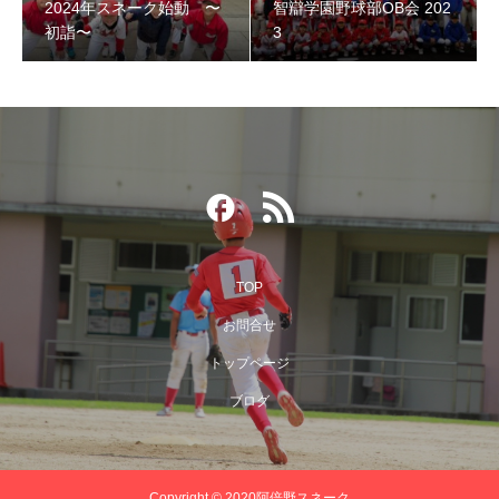
2024年スネーク始動 〜
智辯学園野球部OB会 202
初詣〜
3
TOP
お問合せ
第３回阿倍野スネークOB野球大会
トップページ
ブログ
Copyright © 2020阿倍野スネーク