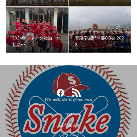
2024年スネーク始動 〜
智辯学園野球部OB会 202
智辯学園野球部OB会 2023
初詣〜
3
TOP
お問合せ
トップページ
第３回阿倍野スネークOB野球大会