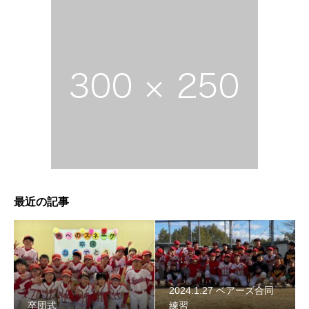
2024年スネーク始動 〜初詣〜
最近の記事
2024.1.27 ベアーズ合同
卒団式
練習