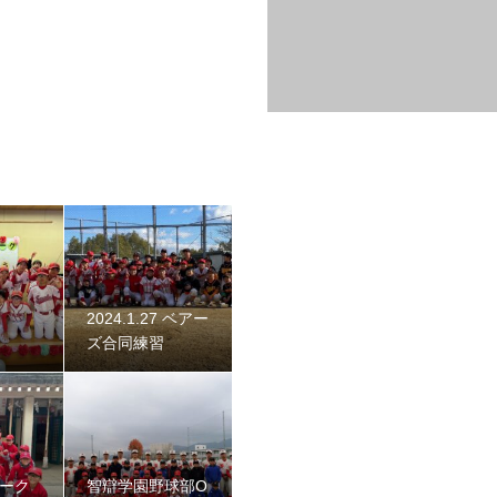
始動 〜初詣〜
2024.1.27 ベアー
ズ合同練習
 2023
ネーク
智辯学園野球部O