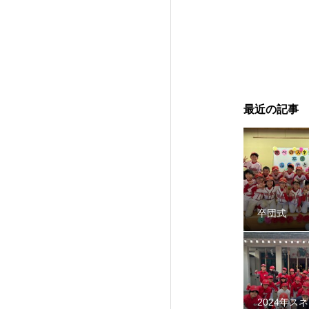
2024年スネーク
最近の記事
卒団式
智辯学園野球部OB会
2024年ス