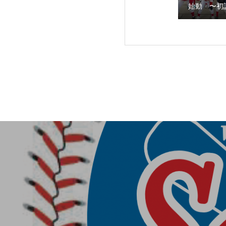
始動 〜初
第３回阿倍野スネ