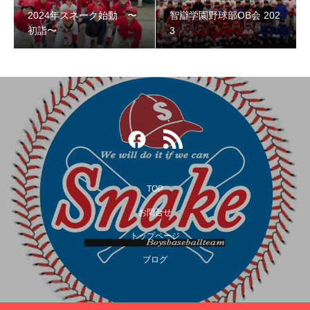
2024年スネーク始動 〜
智辯学園野球部OB会 202
智辯学園野球部OB会 2023
初詣〜
3
TOP
お問合せ
トップページ
第３回阿倍野スネークOB野球大会
ブログ