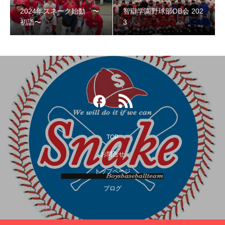
2024年スネーク始動 〜
智辯学園野球部OB会 202
智辯学園野球部OB会 2023
初詣〜
3
TOP
お問合せ
トップページ
第３回阿倍野スネークOB野球大会
ブログ