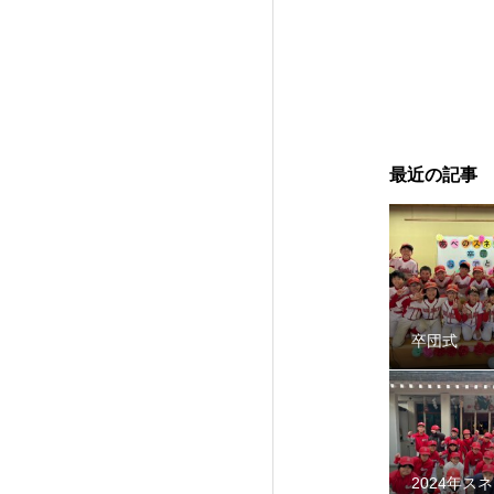
2024年スネーク
最近の記事
卒団式
智辯学園野球部OB会
2024年ス