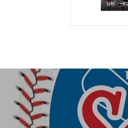
始動 〜初
第３回阿倍野スネ