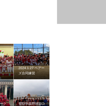
始動 〜初詣〜
2024.1.27 ベアー
ズ合同練習
 2023
ネーク
智辯学園野球部O