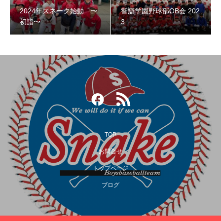
2024年スネーク始動 〜
智辯学園野球部OB会 202
智辯学園野球部OB会 2023
初詣〜
3
TOP
お問合せ
トップページ
第３回阿倍野スネークOB野球大会
ブログ