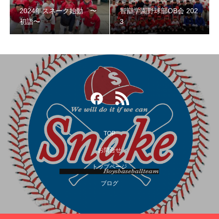
2024年スネーク始動 〜
智辯学園野球部OB会 202
智辯学園野球部OB会 2023
初詣〜
3
TOP
お問合せ
トップページ
第３回阿倍野スネークOB野球大会
ブログ