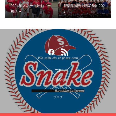
2024年スネーク始動 〜
智辯学園野球部OB会 202
智辯学園野球部OB会 2023
初詣〜
3
TOP
お問合せ
トップページ
第３回阿倍野スネークOB野球大会
ブログ