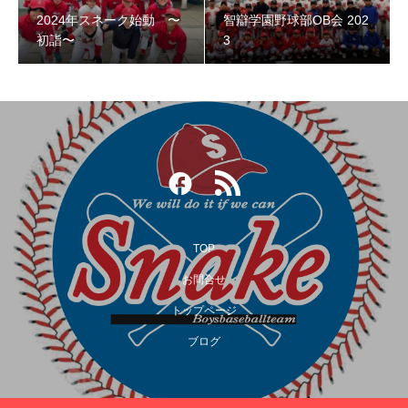
2024年スネーク始動 〜
智辯学園野球部OB会 202
智辯学園野球部OB会 2023
初詣〜
3
TOP
お問合せ
トップページ
第３回阿倍野スネークOB野球大会
ブログ