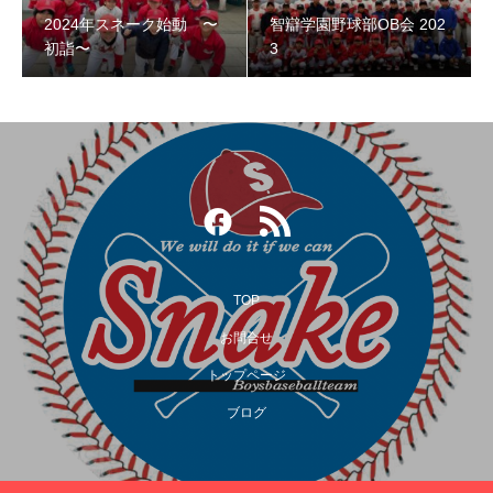
2024年スネーク始動 〜
智辯学園野球部OB会 202
智辯学園野球部OB会 2023
初詣〜
3
TOP
お問合せ
トップページ
第３回阿倍野スネークOB野球大会
ブログ