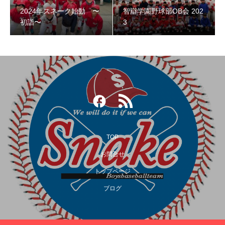
2024年スネーク始動 〜
智辯学園野球部OB会 202
智辯学園野球部OB会 2023
初詣〜
3
TOP
お問合せ
トップページ
第３回阿倍野スネークOB野球大会
ブログ