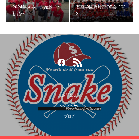
2024年スネーク始動 〜
智辯学園野球部OB会 202
智辯学園野球部OB会 2023
初詣〜
3
TOP
お問合せ
トップページ
第３回阿倍野スネークOB野球大会
ブログ