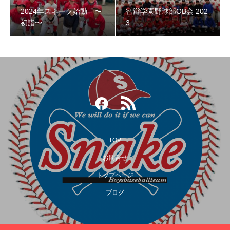
2024年スネーク始動 〜
智辯学園野球部OB会 202
智辯学園野球部OB会 2023
初詣〜
3
TOP
お問合せ
トップページ
第３回阿倍野スネークOB野球大会
ブログ