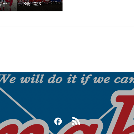
詣〜
B会 2023
ークOB野球大会