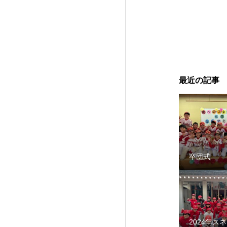
2024年スネーク
最近の記事
卒団式
智辯学園野球部OB会
2024年ス