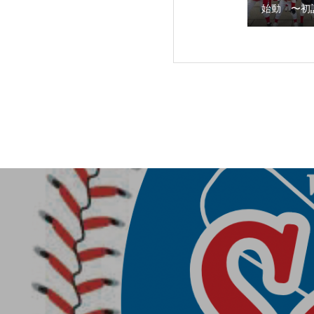
始動 〜初
第３回阿倍野スネ