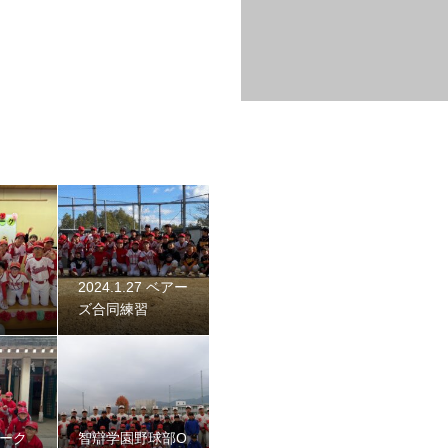
始動 〜初詣〜
2024.1.27 ベアー
ズ合同練習
 2023
ネーク
智辯学園野球部O