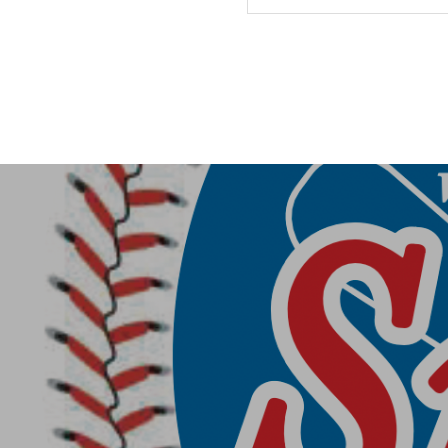
智辯学園野球部OB会
第３回阿倍野スネ