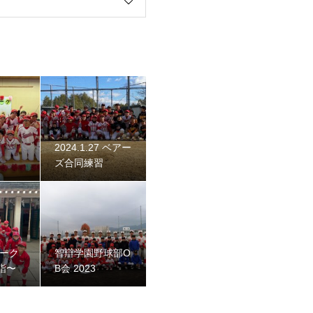
始動 〜初詣〜
2024.1.27 ベアー
ズ合同練習
ネーク
智辯学園野球部O
詣〜
B会 2023