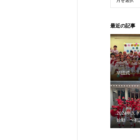
月を選択
最近の記事
2024年スネーク
卒団式
2024年ス
始動 〜初