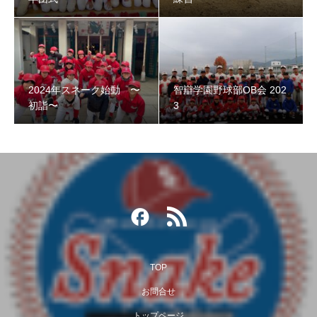
2024年スネーク始動 〜初詣〜
2024年スネーク始動 〜
智辯学園野球部OB会 202
初詣〜
3
智辯学園野球部OB会 2023
TOP
お問合せ
トップページ