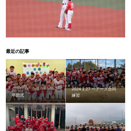
2024年スネーク始動 〜初詣〜
最近の記事
2024.1.27 ベアーズ合同
卒団式
練習
智辯学園野球部OB会 2023