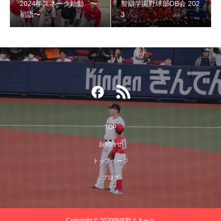
2024年スネーク始動 〜
智辯学園野球部OB会 202
初詣〜
3
TOP
お問合せ
第３回阿倍野スネークOB野球大会
トップページ
ブログ
Copyright © 2020阿倍野スネーク